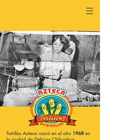
Tortillas Azteca nació en el año
1968
en
la ciudad de Delicias Chihuahua,